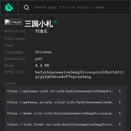
三国小札
Author(s)
刘逸生
Publisher
Year
Language
Chinese
Extension
pdf
Size
4.4 MB
IPFS CID
bafykbzaceaelce3wxg3nivzupcsib5prtddlt
glgqfg63eus4o67bgizp3aqg
Links
https://gateway-ipfs.st/ipfs/bafykbzaceaelce3wxg3nivzupcsib5prtddltglgqfg63eus4o67bgizp3aqg?filename='三国小札.pdf'
https://gateway.pinata.cloud/ipfs/bafykbzaceaelce3wxg3nivzupcsib5prtddltglgqfg63eus4o67bgizp3aqg?filename='三国小札.pdf'
https://dweb.link/ipfs/bafykbzaceaelce3wxg3nivzupcsib5prtddltglgqfg63eus4o67bgizp3aqg?filename='三国小札.pdf'
https://ipfs.fleek.co/ipfs/bafykbzaceaelce3wxg3nivzupcsib5prtddltglgqfg63eus4o67bgizp3aqg?filename='三国小札.pdf'