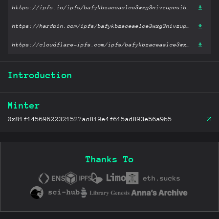
https://ipfs.io/ipfs/bafykbzaceaelce3wxg3nivzupcsib5prtddltglgqfg63eus4o67bgizp3aqg?filename='三国小札.pdf'
https://hardbin.com/ipfs/bafykbzaceaelce3wxg3nivzupcsib5prtddltglgqfg63eus4o67bgizp3aqg?filename='三国小札.pdf'
https://cloudflare-ipfs.com/ipfs/bafykbzaceaelce3wxg3nivzupcsib5prtddltglgqfg63eus4o67bgizp3aqg?filename='三国小札.pdf'
Introduction
Minter
0x81f14569622321527ac819e4f615ad893e56a9b5
Thanks To